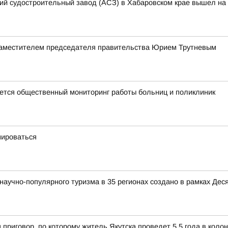
кий судостроительный завод (АСЗ) в Хабаровском крае вышел на 
заместителем председателя правительства Юрием Трутневым
тся общественный мониторинг работы больниц и поликлиник
мироваться
аучно-популярного туризма в 35 регионах создано в рамках Деся
 приговор, по которому житель Якутска проведет 5,5 года в коло