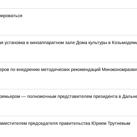
мироваться
я установка в киноаппаратном зале Дома культуры в Козьмодем
деров по внедрению методических рекомендаций Минэкономразви
-премьером — полномочным представителем президента в Даль
 заместителем председателя правительства Юрием Трутневым