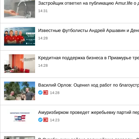
Застройщик ответил на публикацию Amur.life 
14:31
Известные футболисты Андрей Аршавин и Дени
14:28
Кредитная поддержка бизнеса в Приамурье тре
14:28
Василий Орлов: Оценил ход работ по благоустр
14:28
Амуризбирком проведет жеребьевку партий пе
14:23