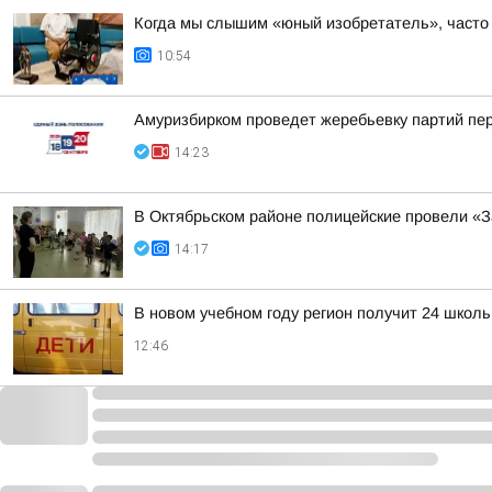
Когда мы слышим «юный изобретатель», часто 
10:54
Амуризбирком проведет жеребьевку партий пе
14:23
В Октябрьском районе полицейские провели «З
14:17
В новом учебном году регион получит 24 школ
12:46