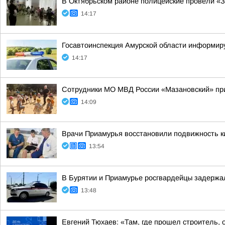
В Октябрьском районе полицейские провели «
14:17
Госавтоинспекция Амурской области информир
14:17
Сотрудники МО МВД России «Мазановский» при
14:09
Врачи Приамурья восстановили подвижность ки
13:54
В Бурятии и Приамурье росгвардейцы задержа
13:48
Евгений Тюхаев: «Там, где прошел строитель, 