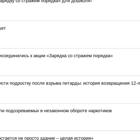
Зарядку со стражем порядка» для дошколят
ует
соединились к акции «Зарядка со стражем порядка»
сти подростку после взрыва петарды: история возвращения 12-
ли подозреваемых в незаконном обороте наркотиков
остается не просто здание – целая история»