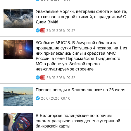
Уважаемые моряки, ветераны флота и все те,
кто связан с водной стихией, с праздником! С
Днем ВМФ!
26.07.2026, 09:57
#СобытияМЧС28. В Амурской области за
прошедшие сутки Потушено 4 пожара, на 1 из
них привлекались силы и средства МЧС
России: в селе Первомайское Тындинского
МО в районе ул. Зейской горело
неэксплуатируемое строение
26.07.2026, 09:52
Прогноз погоды в Благовещенске на 26 июля:
26.07.2026, 09:10
В Белогорске полицейские по горячим
следам раскрыли кражу денег с утерянной
банковской карты