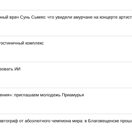
рный врач Сунь Сымяо: что увидели амурчане на концерте артис
 гостиничный комплекс
ьзовать ИИ
шения»: приглашаем молодежь Приамурья
 автограф от абсолютного чемпиона мира: в Благовещенске прош