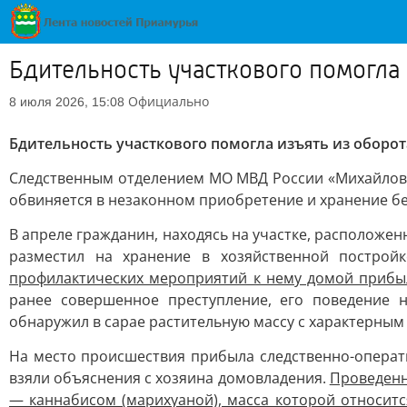
Бдительность участкового помогла
Официально
8 июля 2026, 15:08
Бдительность участкового помогла изъять из оборо
Следственным отделением МО МВД России «Михайловс
обвиняется в незаконном приобретение и хранение бе
В апреле гражданин, находясь на участке, расположе
разместил на хранение в хозяйственной постройк
профилактических мероприятий к нему домой прибы
ранее совершенное преступление, его поведение 
обнаружил в сарае растительную массу с характерным
На место происшествия прибыла следственно-операт
взяли объяснения с хозяина домовладения.
Проведенн
— каннабисом (марихуаной), масса которой относитс