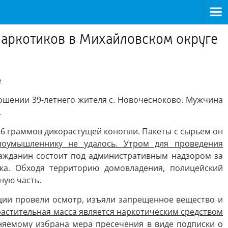
наркотиков в Михайловском округе
е
шении 39-летнего жителя с. Новочесноково. Мужчина
.
56 граммов дикорастущей конопли. Пакеты с сырьем он
оумышленнику не удалось. Утром для проведения
ажданин состоит под административным надзором за
ка. Обходя территорию домовладения, полицейский
ную часть.
ции провели осмотр, изъяли запрещенное вещество и
растительная масса является наркотическим средством
няемому избрана мера пресечения в виде подписки о