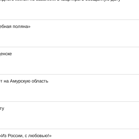
ебная поляна»
щенске
т на Амурскую область
ту
«Из России, с любовью!»