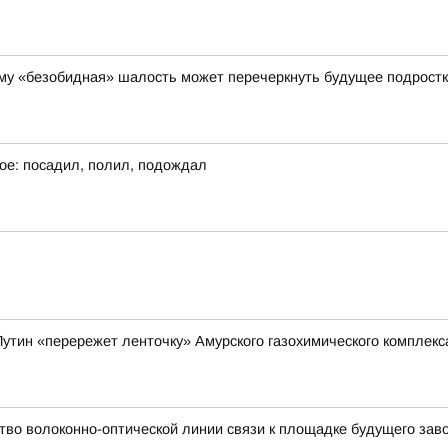
чему «безобидная» шалость может перечеркнуть будущее подрост
ое: посадил, полил, подождал
утин «перережет ленточку» Амурского газохимического комплекс
во волоконно-оптической линии связи к площадке будущего заво