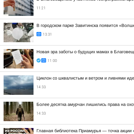
11:21
В городском парке Завитинска появится «Волш
13:31
Новая эра заботы о будущих мамах в Благове
11:00
Циклон со шквалистым и ветром и ливнями иде
14:33
Более десятка амурчан лишились права на охо
14:33
Главная библиотека Приамурья — точка акции 