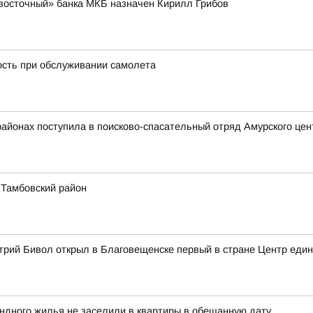
восточный» банка МКБ назначен Кирилл Грибов
ость при обслуживании самолета
районах поступила в поисково-спасательный отряд Амурского це
 Тамбовский район
трий Бивол открыл в Благовещенске первый в стране Центр еди
ндного жилья не заселили в квартиры в обещанную дату