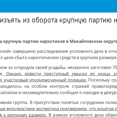
 изъять из оборота крупную партию 
та крупную партию наркотиков в Михайловском округ
кий» завершено расследование уголовного дела в отно
з цели сбыта наркотических средств в крупном размере
нном за огородом своей усадьбы, незаконно заготовил 7
е.
Однако довести преступный умысел до конца зл
л участковый уполномоченный полиции.
Поскольку гр
находилось на особом контроле стражей правопоряд
 запахом и незамедлительно сообщил о находке в дежур
ивная группа. В присутствии понятых сотрудники поли
ая впоследствии экспертиза подтвердила, что изъятая 
я к крупному размеру.
В рамках уголовного дела обви