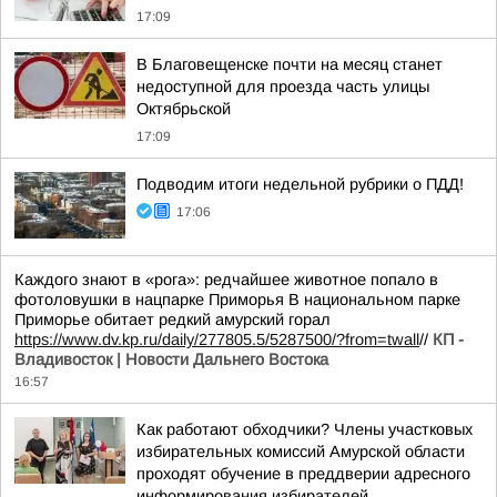
17:09
В Благовещенске почти на месяц станет
недоступной для проезда часть улицы
Октябрьской
17:09
Подводим итоги недельной рубрики о ПДД!
17:06
Каждого знают в «рога»: редчайшее животное попало в
фотоловушки в нацпарке Приморья В национальном парке
Приморье обитает редкий амурский горал
https://www.dv.kp.ru/daily/277805.5/5287500/?from=twall
//
КП -
Владивосток | Новости Дальнего Востока
16:57
Как работают обходчики? Члены участковых
избирательных комиссий Амурской области
проходят обучение в преддверии адресного
информирования избирателей