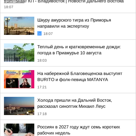
from=twall
//
КП - Владивосток | Новости Дальнего Востока
18:07
Шкуру амурского тигра из Приморья
направили на экспертизу
18:07
Теплый день и кратковременные дожди:
погода в Приамурье 10 августа
18:03
На набережной Благовещенска выступят
BURITO и фолк-певица MATANYA
17:21
Холода пришли на Дальний Восток,
рассказал синоптик Михаил Леус
17:18
Россиян в 2027 году ждут семь коротких
рабочих недель