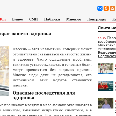
Топ
Видео
СМИ
Паблики
Мнения
Лонгриды
К
Лента н
враг вашего здоровья
Пасс
16:35
возобновл
Минтранс,
теплохода
Плесень — этот незаметный соперник может
Благовеще
отрицательно сказываться на качестве жизни
Подписат
и здоровье. Часто ощущаемые проблемы,
такие как усталость, кашель и головные боли,
могут проявляться без видимых причин.
Многие люди даже не догадываются, что
источником этих недугов становится
плесень.
Опасные последствия для
здоровья
е проникают в воздух и мало-помалу оказываются в
как минимум, вызывают неприятные симптомы, а в
ерьезным осложнениям. Вот несколько основных