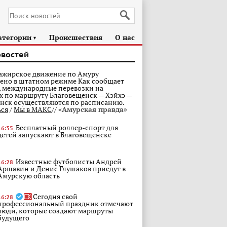
атегории
Происшествия
О нас
►
овостей
ажирское движение по Амуру
ено в штатном режиме Как сообщает
 международные перевозки на
х по маршруту Благовещенск — Хэйхэ —
нск осуществляются по расписанию.
ься
/
Мы в МАКС
//
«Амурская правда»
Бесплатный роллер-спорт для
16:35
детей запускают в Благовещенске
Известные футболисты Андрей
16:28
Аршавин и Денис Глушаков приедут в
Амурскую область
Сегодня свой
16:28
профессиональный праздник отмечают
люди, которые создают маршруты
будущего