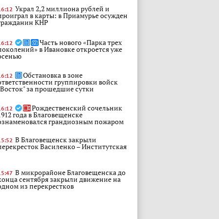
Украл 2,2 миллиона рублей и
16:12
проиграл в карты: в Приамурье осужден
гражданин КНР
Часть нового «Парка трех
16:12
поколений» в Ивановке откроется уже
осенью
Обстановка в зоне
16:12
ответственности группировки войск
"Восток" за прошедшие сутки
Рождественский сочельник
16:12
1912 года в Благовещенске
ознаменовался грандиозным пожаром
В Благовещенск закрыли
15:52
перекресток Василенко – Институтская
В микрорайоне Благовещенска до
15:47
конца сентября закрыли движение на
одном из перекрестков
В Амурской области
15:44
полицейские провели «Зарядку со