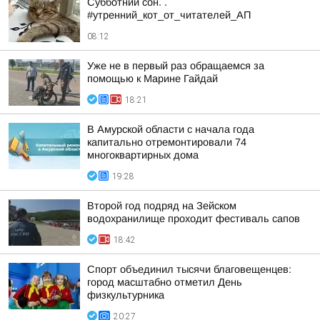
Субботний сон. .
#утренний_кот_от_читателей_АП
08:12
Уже не в первый раз обращаемся за
помощью к Марине Гайдай
18:21
В Амурской области с начала года
капитально отремонтировали 74
многоквартирных дома
19:28
Второй год подряд на Зейском
водохранилище проходит фестиваль сапов
18:42
Спорт объединил тысячи благовещенцев:
город масштабно отметил День
физкультурника
20:27